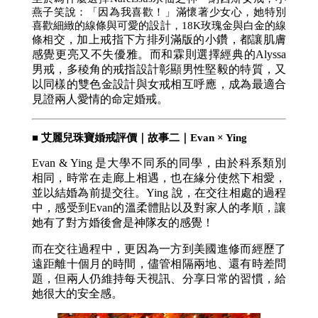
燕子笑說：「因為我喜歡！」滿懷著少女心，她特別
喜歡細緻的線條與可愛的設計，18K玫瑰金與白金的線
交，加上戒指下方排列滿版的小鑽，都讓肌膚
條相
感覺更亮又不失優雅。而和霖則選擇經典的Alyssa
男戒，多稜角的戒指設計彰顯男性堅毅的特質，又
以同樣的雙色金設計與女戒相互呼應，成為最適合
見證兩人愛情的命定婚戒。
■ 艾麗兒珠寶婚戒評價｜故事二｜Evan × Ying
Evan & Ying 是大學不同系的同學，由於科系類別
相同，時常在走廊上相遇，也在緣分使然下相愛，
並以結婚為前提交往。Ying 說，在交往相處的過程
中，感受到Evan的溫柔體貼以及對家人的孝順，讓
她有了對方婚後會是神隊友的感覺！
而在交往過程中，更因為一方到美國進修而經歷了
遠距離十個月的時間，儘管相隔兩地、還有時差問
題，但兩人仍維持每天視訊、分享日常的習慣，給
她很大的安全感。