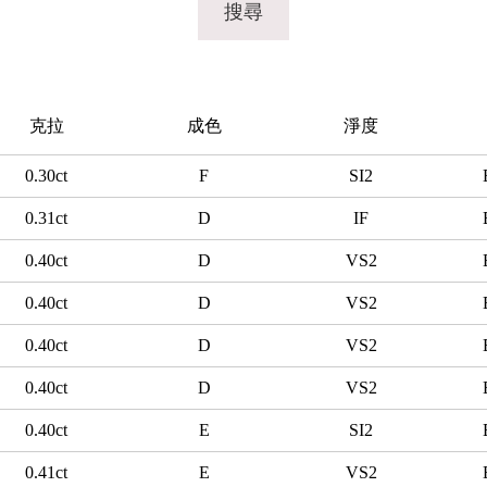
搜尋
克拉
成色
淨度
0.30ct
F
SI2
0.31ct
D
IF
0.40ct
D
VS2
0.40ct
D
VS2
0.40ct
D
VS2
0.40ct
D
VS2
0.40ct
E
SI2
0.41ct
E
VS2