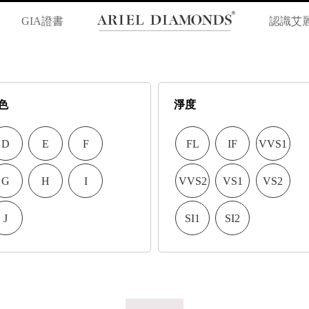
GIA證書
認識艾
色
淨度
D
E
F
FL
IF
VVS1
G
H
I
VVS2
VS1
VS2
J
SI1
SI2