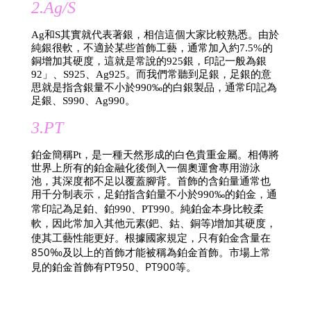
2.Ag/S
Ag和S其實就代表著銀，相信這個大家比較熟悉。由於
純銀很軟，不適於某些首飾工藝，通常加入約7.5%的
銅增加其硬度，這就是常說的925銀，印記一般為銀
92」、S925、Ag925。而我們常聽到足銀，足銀的意
思就是指含銀量不小於990‰的白銀製品，通常印記為
足銀、S990、Ag990。
3.PT
鉑金簡稱Pt，是一種天然形成的白色貴重金屬。相傳將
世界上所有的鉑金融化後倒入一個奧運會專用游泳
池，其深度都不足以覆蓋腳背。首飾的含鉑量通常也
用千分制表示，足鉑指含鉑量不小於990‰的鉑金，通
純鉑金本身比較柔
常印記為足鉑、鉑990、PT990。
軟，因此常加入其他元素(鈀、鈷、銅等)增加其硬度，
使其工藝性能更好。根據國家規定，只有鉑金含量在
850‰及以上的首飾才能被稱為鉑金首飾。市場上常
見的鉑金首飾有PT950、PT900等。