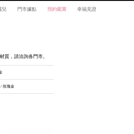
麗兒
門市據點
預約鑑賞
幸福見證
瑰金 材質，請洽詢各門市。
金
 / 玫瑰金