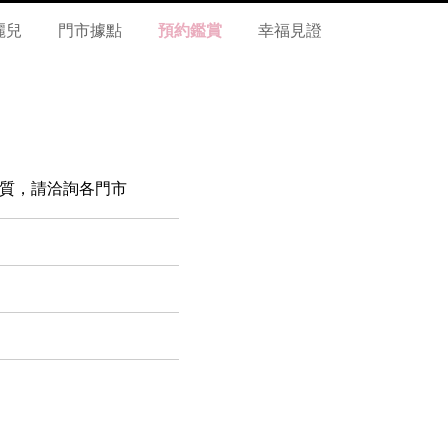
麗兒
門市據點
預約鑑賞
幸福見證
金 材質，請洽詢各門市