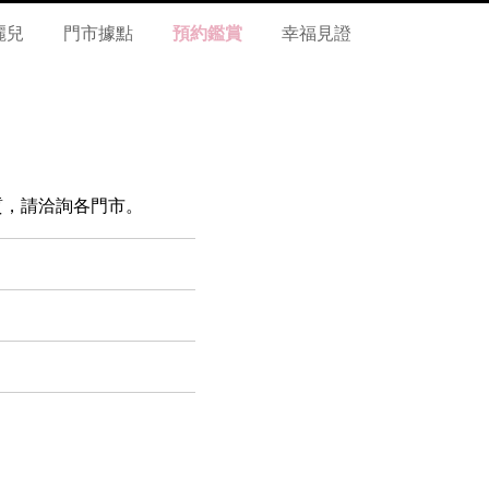
麗兒
門市據點
預約鑑賞
幸福見證
 材質，請洽詢各門市。