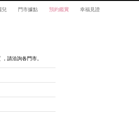
麗兒
門市據點
預約鑑賞
幸福見證
 材質 ，請洽詢各門市。