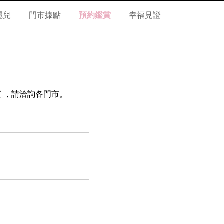
麗兒
門市據點
預約鑑賞
幸福見證
 材質 ，請洽詢各門市。