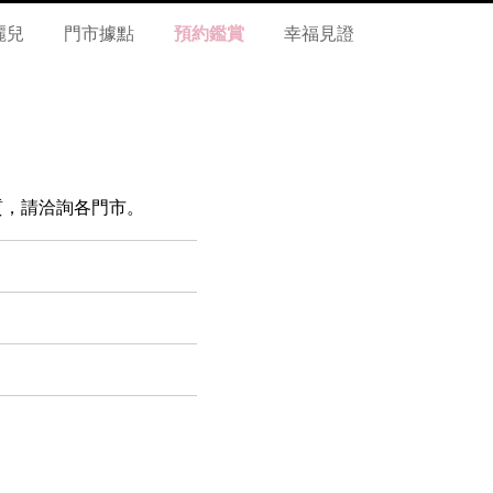
麗兒
門市據點
預約鑑賞
幸福見證
 材質，請洽詢各門市。