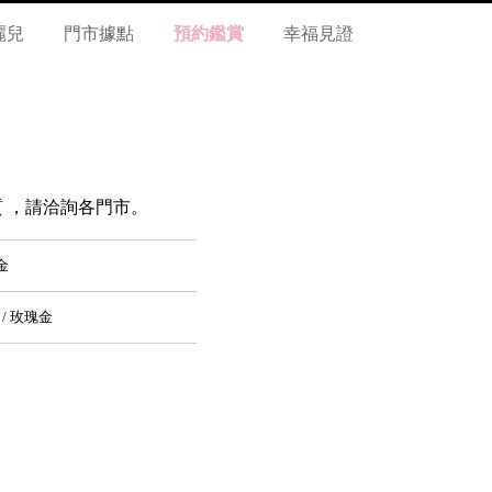
麗兒
門市據點
預約鑑賞
幸福見證
 材質 ，請洽詢各門市。
金
 / 玫瑰金